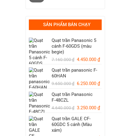
thiểu
đa
SẢN PHẨM BÁN CHẠY
Quạt trần Panasonic 5
cánh F-60GDS (màu
begie)
Giá
Giá
4.450.000
₫
7.160.000
₫
gốc
hiện
Quạt trần panasonic F-
là:
tại
60HAN
7.160.000 ₫.
là:
Giá
Giá
6.250.000
₫
4.450.000 ₫.
9.650.000
₫
gốc
hiện
Quạt trần Panasonic
là:
tại
F‑48CZL
9.650.000 ₫.
là:
Giá
6.250.000 ₫.
Giá
3.250.000
₫
4.640.000
₫
gốc
hiện
Quạt trần GALE CF-
là:
tại
60GDC 5 cánh (Màu
4.640.000 ₫.
là:
xám)
3.250.000 ₫.