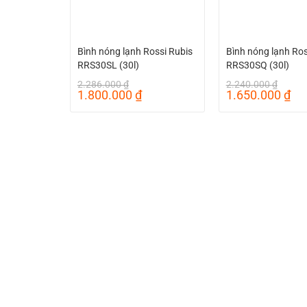
Bình nóng lạnh Rossi Rubis
Bình nóng lạnh Ros
RRS30SL (30l)
RRS30SQ (30l)
2.286.000
₫
2.240.000
₫
Giá
Giá
Giá
Gi
1.800.000
₫
1.650.000
₫
gốc
hiện
gốc
hi
là:
tại
là:
tại
2.286.000 ₫.
là:
2.240.000 ₫.
là:
1.800.000 ₫.
1.6