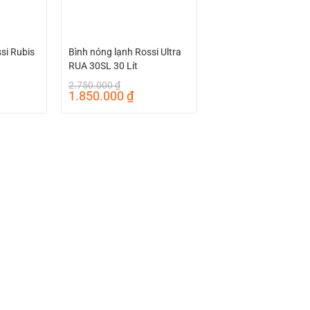
si Rubis
Bình nóng lạnh Rossi Ultra
RUA 30SL 30 Lít
2.750.000
₫
á
Giá
Giá
1.850.000
₫
ện
gốc
hiện
là:
tại
2.750.000 ₫.
là:
50.000 ₫.
1.850.000 ₫.