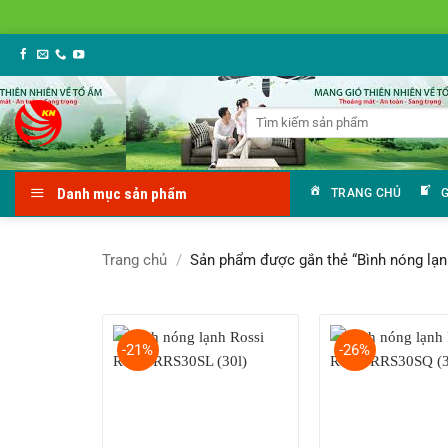
Bỏ
qua
nội
Tìm
dung
kiếm:
Danh mục sản phẩm
TRANG CHỦ
G
Trang chủ
/
Sản phẩm được gắn thẻ “Bình nóng lạnh
-21%
-26%