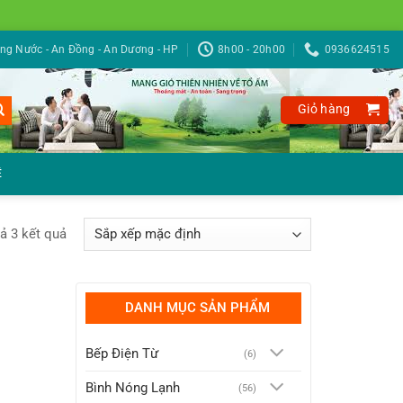
g Nước - An Đồng - An Dương - HP
8h00 - 20h00
0936624515
Giỏ hàng
Ệ
cả 3 kết quả
DANH MỤC SẢN PHẨM
Bếp Điện Từ
(6)
Bình Nóng Lạnh
(56)