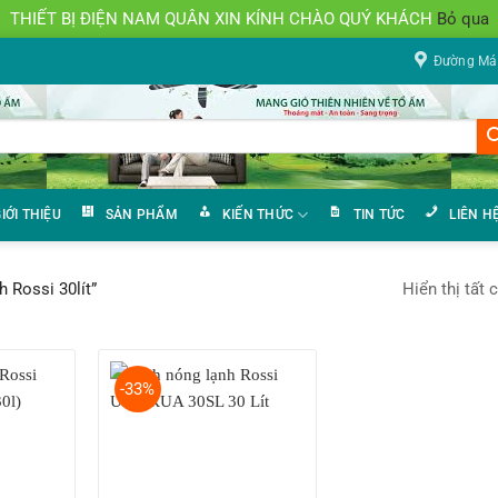
THIẾT BỊ ĐIỆN NAM QUÂN XIN KÍNH CHÀO QUÝ KHÁCH
Bỏ qua
Đường Mán
IỚI THIỆU
SẢN PHẨM
KIẾN THỨC
TIN TỨC
LIÊN H
Hiển thị tất 
 Rossi 30lít”
-33%