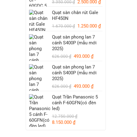
Giá
Giá
2.500.000
₫
3.350.000
₫
gốc
hiện
Quạt sàn chân rút Gale
là:
tại
HF450N
3.350.000 ₫.
là:
Giá
Giá
1.250.000
₫
2.500.000 ₫.
1.670.000
₫
gốc
hiện
Quạt sàn phong lan 7
là:
tại
cánh S400P (mẫu mới
1.670.000 ₫.
là:
2025)
1.250.000 ₫.
Giá
Giá
493.000
₫
626.000
₫
gốc
hiện
Quạt sàn phong lan 7
là:
tại
cánh S400P (mẫu mới
626.000 ₫.
là:
2025)
493.000 ₫.
Giá
Giá
493.000
₫
626.000
₫
gốc
hiện
Quạt Trần Panasonic 5
là:
tại
cánh F-60GFN(có đèn
626.000 ₫.
là:
led)
493.000 ₫.
12.750.000
₫
Giá
Giá
8.150.000
₫
gốc
hiện
là:
tại