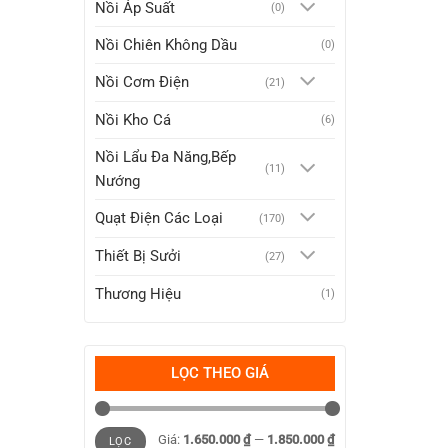
Nồi Áp Suất
(0)
Nồi Chiên Không Dầu
(0)
Nồi Cơm Điện
(21)
Nồi Kho Cá
(6)
Nồi Lẩu Đa Năng,Bếp
(11)
Nướng
Quạt Điện Các Loại
(170)
Thiết Bị Sưởi
(27)
Thương Hiệu
(1)
LỌC THEO GIÁ
Giá
Giá
Giá:
1.650.000 ₫
—
1.850.000 ₫
tối
tối
LỌC