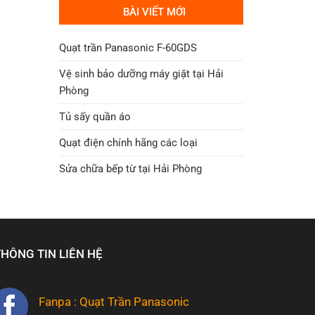
12.750.000 ₫.
là:
BÀI VIẾT MỚI
8.150.000 ₫.
Quạt trần Panasonic F-60GDS
Vệ sinh bảo dưỡng máy giặt tại Hải
Phòng
Tủ sấy quần áo
Quạt điện chính hãng các loại
Sửa chữa bếp từ tại Hải Phòng
THÔNG TIN LIÊN HỆ
Fanpa : Quạt Trần Panasonic