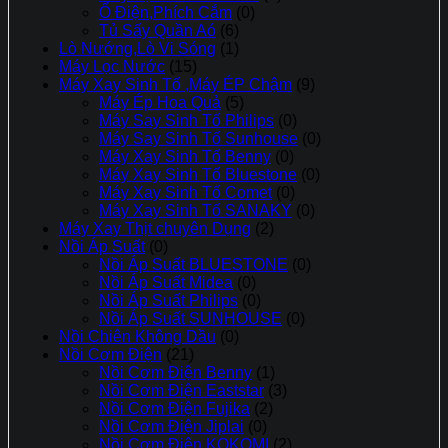
Ổ Điện,Phích Cắm
(0)
Tủ Sấy Quần Aó
(6)
Lò Nướng,Lò Vi Sóng
(1)
Máy Lọc Nước
(15)
Máy Xay Sinh Tố ,Máy ÉP Chậm
(9)
Máy Ép Hoa Quả
(5)
Máy Say Sinh Tố Philips
(0)
Máy Say Sinh Tố Sunhouse
(0)
Máy Xay Sinh Tố Benny
(0)
Máy Xay Sinh Tố Bluestone
(0)
Máy Xay Sinh Tố Comet
(0)
Máy Xay Sinh Tố SANAKY
(0)
Máy Xay Thịt chuyên Dụng
(2)
Nồi Áp Suất
(0)
Nồi Áp Suất BLUESTONE
(0)
Nồi Áp Suất Midea
(0)
Nồi Áp Suất Philips
(0)
Nồi Áp Suất SUNHOUSE
(0)
Nồi Chiên Không Dầu
(0)
Nồi Cơm Điện
(21)
Nồi Cơm Điện Benny
(1)
Nồi Cơm Điện Eaststar
(3)
Nồi Cơm Điện Fujika
(2)
Nồi Cơm Điện Jiplai
(0)
Nồi Cơm Điện KOKOMI
(2)