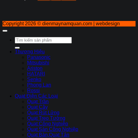
Copyright 2026 ©
dienmaynamquan.com | webdesign
Tìm
kiếm:
Thương Hiệu
Panasonic
Mitsubishi
Ariston
HATARI
Senko
Phong Lan
Rossi
Quạt Điện Các Loại
Quạt Trần
Quạt Cây
Quạt Rút Lửng
Quạt Treo Tường
Quạt Công Nghiệp
Quạt Sàn Công Nghiệp
Quạt Bàn,Quạt Tản