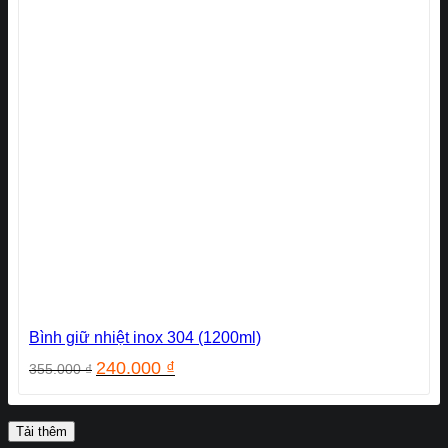
Bình giữ nhiệt inox 304 (1200ml)
Giá
Giá
240.000
₫
355.000
₫
gốc
hiện
là:
tại
355.000 ₫.
là:
Tải thêm