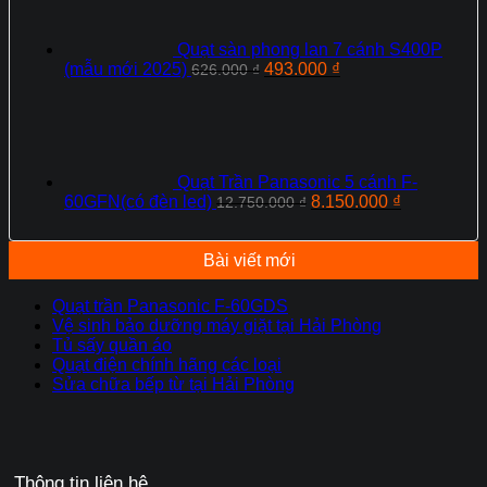
493.000 ₫.
Quạt sàn phong lan 7 cánh S400P
Giá
Giá
(mẫu mới 2025)
493.000
₫
626.000
₫
gốc
hiện
là:
tại
626.000 ₫.
là:
493.000 ₫.
Quạt Trần Panasonic 5 cánh F-
Giá
Giá
60GFN(có đèn led)
8.150.000
₫
12.750.000
₫
gốc
hiện
là:
tại
12.750.000 ₫.
là:
Bài viết mới
8.150.000 ₫
Quạt trần Panasonic F-60GDS
Vệ sinh bảo dưỡng máy giặt tại Hải Phòng
Tủ sấy quần áo
Quạt điện chính hãng các loại
Sửa chữa bếp từ tại Hải Phòng
Thông tin liên hệ