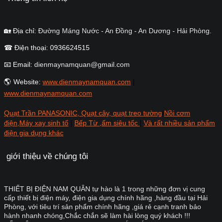
🏡 Địa chỉ:
Đường Máng Nước - An Đồng - An Dương - Hải Phòng.
☎ Điện thoại: 0936624515
📧 Email:
dienmaynamquan@gmail.com
🌎 Website:
www.dienmaynamquan.com
|
www.dienmaynamquan.com
Quạt Trần PANASONIC, Quạt cây, quạt treo tường
|
Nồi cơm
điện,Máy xay sinh tố
|
Bếp Từ ,ấm siêu tốc
|
Và rất nhiều sản phẩm
điện gia dụng khác
giới thiệu về chúng tôi
THIẾT BỊ ĐIỆN NAM QUÂN tự hào là 1 trong những đơn vị cung
cấp thiết bị điện máy, điện gia dụng chính hãng ,hàng đầu tại Hải
Phòng, với tiêu trí sản phẩm chính hãng ,giá rẻ cạnh tranh bảo
hành nhanh chóng,Chắc chắn sẽ làm hài lòng quý khách !!!