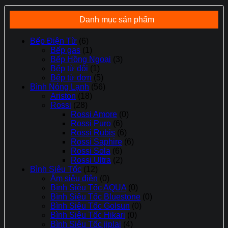
240.000 ₫.
Danh mục sản phẩm
Bếp Điện Từ
(6)
Bếp gas
(1)
Bếp Hồng Ngoại
(3)
Bếp từ đôi
(1)
Bếp từ đơn
(5)
Bình Nóng Lạnh
(56)
Ariston
(18)
Rossi
(28)
Rossi Amore
(0)
Rossi Puro
(6)
Rossi Rubis
(6)
Rossi Saphire
(6)
Rossi Sola
(6)
Rossi Ultra
(2)
Bình Siêu Tốc
(12)
Ấm siêu điện
(0)
Bình Siêu Tốc AQUA
(0)
Bình Siêu Tốc Bluestone
(0)
Bình Siêu Tốc Golsun
(0)
Bình Siêu Tốc Hikari
(0)
Bình Siêu Tốc jiplai
(4)