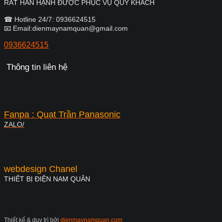
RẤT HÂN HẠNH ĐƯỢC PHỤC VỤ QUÝ KHÁCH
☎ Hotline 24/7: 0936624515
📧 Email:dienmaynamquan@gmail.com
0936624515
Thông tin liên hệ
Fanpa : Quạt Trần Panasonic
ZALO/
webdesign Chanel
THIẾT BỊ ĐIỆN NAM QUÂN
Thiết kế & duy trì bởi
dienmaynamquan.com