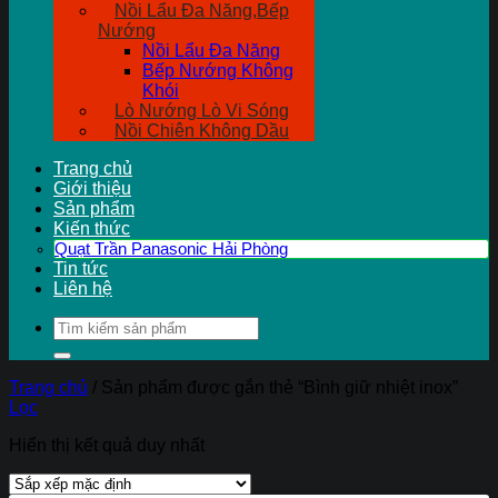
Nồi Lẩu Đa Năng,Bếp
Nướng
Nồi Lẩu Đa Năng
Bếp Nướng Không
Khói
Lò Nướng Lò Vi Sóng
Nồi Chiên Không Dầu
Trang chủ
Giới thiệu
Sản phẩm
Kiến thức
Quạt Trần Panasonic Hải Phòng
Tin tức
Liên hệ
Tìm
kiếm:
Trang chủ
/
Sản phẩm được gắn thẻ “Bình giữ nhiệt inox”
Lọc
Hiển thị kết quả duy nhất