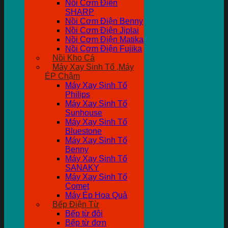
Nồi Cơm Điên
SHARP
Nồi Cơm Điện Benny
Nồi Cơm Điện Jiplai
Nồi Cơm Điện Matika
Nồi Cơm Điện Fujika
Nồi Kho Cá
Máy Xay Sinh Tố ,Máy
ÉP Chậm
Máy Xay Sinh Tố
Philips
Máy Xay Sinh Tố
Sunhouse
Máy Xay Sinh Tố
Bluestone
Máy Xay Sinh Tố
Benny
Máy Xay Sinh Tố
SANAKY
Máy Xay Sinh Tố
Comet
Máy Ép Hoa Quả
Bếp Điện Từ
Bếp từ đôi
Bếp từ đơn