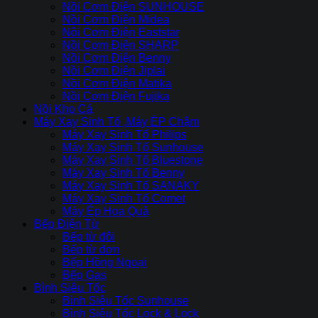
Nồi Cơm Điện SUNHOUSE
Nồi Cơm Điện Midea
Nôi Cơm Điện Eaststar
Nồi Cơm Điên SHARP
Nồi Cơm Điện Benny
Nồi Cơm Điện Jiplai
Nồi Cơm Điện Matika
Nồi Cơm Điện Fujika
Nồi Kho Cá
Máy Xay Sinh Tố ,Máy ÉP Chậm
Máy Xay Sinh Tố Philips
Máy Xay Sinh Tố Sunhouse
Máy Xay Sinh Tố Bluestone
Máy Xay Sinh Tố Benny
Máy Xay Sinh Tố SANAKY
Máy Xay Sinh Tố Comet
Máy Ép Hoa Quả
Bếp Điện Từ
Bếp từ đôi
Bếp từ đơn
Bếp Hồng Ngoại
Bếp Gas
Bình Siêu Tốc
Bình Siêu Tốc Sunhouse
Bình Siêu Tốc Lock & Lock