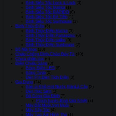
Bình Siêu Tốc Lock & Lock
(0)
Bình Siêu Tốc Matika
(1)
Bình Siêu Tốc RAPIDO
(0)
Bình Siêu Tốc Rẻ Tiền
(1)
Bình Siêu Tốc Sunhouse
(1)
Bình Thủy Điện
(6)
Bình Thủy Điện Matika
(3)
Bình Thủy Điện Panasonic
(0)
Bình Thủy Điện saiko
(0)
Bình Thủy Điện Sunhouse
(2)
Bộ Nồi Inox
(10)
Chảo Chống Dính,Chảo Đáy Từ
(10)
Chưa phân loại
(0)
Điện Chiếu Sáng
(8)
Bóng Điện LED
(8)
Bóng Tuýp
(0)
Đèn Pin,Đèn Tích Điện
(0)
Gia Dụng
(24)
Bàn ủi Khô,Hơi Nước,BànLà Cây
(2)
Đèn Học Sinh
(3)
Đồ Dùng Gia Đình
(7)
Phích Nước,Bình Giữ Nhiệt
(7)
Máy Bắt Muỗi,Vợt Muỗi
(1)
Máy Sấy Tóc
(4)
Máy Tạo Ẩm Hình Thú
(1)