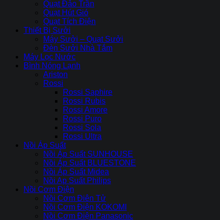
Quạt Đảo Trần
Quạt Hút Gió
Quạt Tích Điện
Thiết Bị Sưởi
Máy Sưởi – Quạt Sưởi
Đèn Sưởi Nhà Tắm
Máy Lọc Nước
Bình Nóng Lạnh
Ariston
Rossi
Rossi Saphire
Rossi Rubis
Rossi Amore
Rossi Puro
Rossi Sola
Rossi Ultra
Nồi Áp Suất
Nồi Áp Suất SUNHOUSE
Nồi Áp Suất BLUESTONE
Nồi Áp Suất Midea
Nồi Ap Suất Philips
Nồi Cơm Điện
Nồi Cơm Điên Tử
Nồi Cơm Điện KOKOMI
Nồi Cơm Điện Panasonic