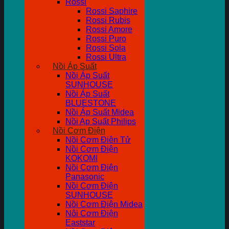
Rossi
Rossi Saphire
Rossi Rubis
Rossi Amore
Rossi Puro
Rossi Sola
Rossi Ultra
Nồi Áp Suất
Nồi Áp Suất
SUNHOUSE
Nồi Áp Suất
BLUESTONE
Nồi Áp Suất Midea
Nồi Ap Suất Philips
Nồi Cơm Điện
Nồi Cơm Điên Tử
Nồi Cơm Điện
KOKOMI
Nồi Cơm Điện
Panasonic
Nồi Cơm Điện
SUNHOUSE
Nồi Cơm Điện Midea
Nôi Cơm Điện
Eaststar