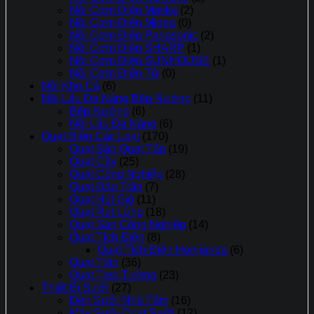
Nồi Cơm Điện Matika
(2)
Nồi Cơm Điện Midea
(0)
Nồi Cơm Điện Panasonic
(2)
Nồi Cơm Điện SHARP
(1)
Nồi Cơm Điện SUNHOUSE
(1)
Nồi Cơm Điên Tử
(0)
Nồi Kho Cá
(6)
Nồi Lẩu Đa Năng,Bếp Nướng
(11)
Bếp Nướng
(6)
Nồi Lẩu Đa Năng
(6)
Quạt Điện Các Loại
(170)
Quạt Bàn Quạt Tản
(19)
Quạt Cây
(25)
Quạt Công Nghiệp
(28)
Quạt Đảo Trần
(7)
Quạt Hút Gió
(11)
Quạt Rút Lửng
(18)
Quạt Sàn Công Nghiệp
(14)
Quạt Tích Điện
(8)
Quạt Tích Điện Honjianda
(6)
Quạt Trần
(36)
Quạt Treo Tường
(23)
Thiết Bị Sưởi
(27)
Đèn Sưởi Nhà Tắm
(16)
Máy Sưởi Quạt Sưởi
(12)