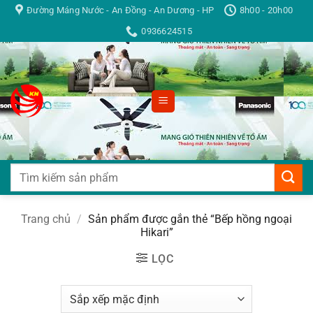
Bỏ
Đường Máng Nước - An Đồng - An Dương - HP
8h00 - 20h00
qua
0936624515
nội
dung
Tìm
kiếm:
Trang chủ
/
Sản phẩm được gắn thẻ “Bếp hồng ngoại
Hikari”
LỌC