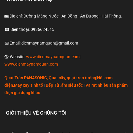
🏡 Địa chỉ:
Đường Máng Nước - An Đồng - An Dương - Hải Phòng.
☎ Điện thoại: 0936624515
📧 Email:
dienmaynamquan@gmail.com
🌎 Website:
www.dienmaynamquan.com
|
www.dienmaynamquan.com
Quạt Trần PANASONIC, Quạt cây, quạt treo tường
|
Nồi cơm
điện,Máy xay sinh tố
|
Bếp Từ ,ấm siêu tốc
|
Và rất nhiều sản phẩm
điện gia dụng khác
GIỚI THIỆU VỀ CHÚNG TÔI