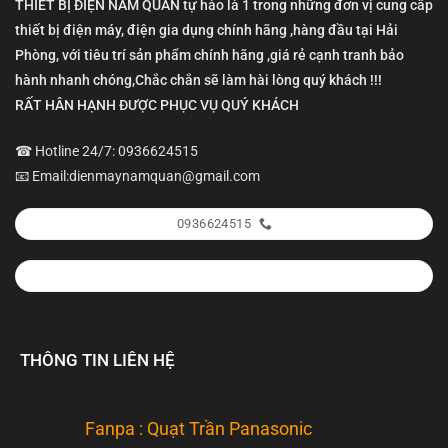
THIẾT BỊ ĐIỆN NAM QUÂN tự hào là 1 trong những đơn vị cung cấp
thiết bị điện máy, điện gia dụng chính hãng ,hàng đầu tại Hải
Phòng, với tiêu trí sản phẩm chính hãng ,giá rẻ cạnh tranh bảo
hành nhanh chóng,Chắc chắn sẽ làm hài lòng quý khách !!!
RẤT HÂN HẠNH ĐƯỢC PHỤC VỤ QUÝ KHÁCH
☎ Hotline 24/7: 0936624515
📧 Email:dienmaynamquan@gmail.com
0936624515
THÔNG TIN LIÊN HỆ
Fanpa : Quạt Trần Panasonic