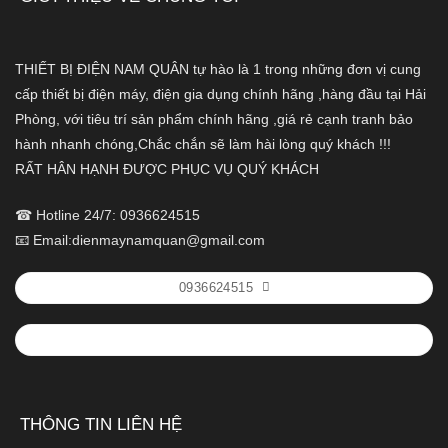
THIẾT BỊ ĐIỆN NAM QUÂN tự hào là 1 trong những đơn vị cung
cấp thiết bị điện máy, điện gia dụng chính hãng ,hàng đầu tại Hải
Phòng, với tiêu trí sản phẩm chính hãng ,giá rẻ cạnh tranh bảo
hành nhanh chóng,Chắc chắn sẽ làm hài lòng quý khách !!!
RẤT HÂN HẠNH ĐƯỢC PHỤC VỤ QUÝ KHÁCH
☎ Hotline 24/7: 0936624515
📧 Email:dienmaynamquan@gmail.com
0936624515
THÔNG TIN LIÊN HỆ