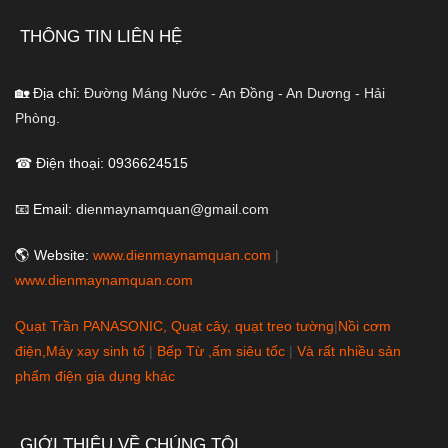
THÔNG TIN LIÊN HỆ
🏡 Địa chỉ:
Đường Máng Nước - An Đồng - An Dương - Hải
Phòng.
☎ Điện thoại: 0936624515
📧 Email:
dienmaynamquan@gmail.com
🌎 Website:
www.dienmaynamquan.com
|
www.dienmaynamquan.com
Quạt Trần PANASONIC, Quạt cây, quạt treo tường
|
Nồi cơm
điện,Máy xay sinh tố
|
Bếp Từ ,ấm siêu tốc
|
Và rất nhiều sản
phẩm điện gia dụng khác
GIỚI THIỆU VỀ CHÚNG TÔI