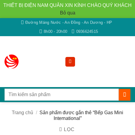
THIẾT BỊ ĐIỆN NAM QUÂN XIN KÍNH CHÀO QUÝ KHÁCH
Bỏ qua
Bỏ
Đường Máng Nước - An Đồng - An Dương - HP
qua
8h00 - 20h00
0936624515
nội
dung
Tìm
kiếm:
Trang chủ
/
Sản phẩm được gắn thẻ “Bếp Gas Mini
International”
LỌC