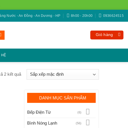
ng Nước - An Đồng - An Dương - HP
8h00 - 20h00
0936624515
Giỏ hàng
N HỆ
 cả 2 kết quả
DANH MỤC SẢN PHẨM
Bếp Điện Từ
(6)
Bình Nóng Lạnh
(56)