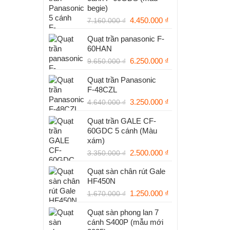
begie)
Giá
Giá
4.450.000
₫
7.160.000
₫
gốc
hiện
Quạt trần panasonic F-
là:
tại
60HAN
7.160.000 ₫.
là:
Giá
Giá
6.250.000
₫
4.450.000 ₫.
9.650.000
₫
gốc
hiện
Quạt trần Panasonic
là:
tại
F‑48CZL
9.650.000 ₫.
là:
Giá
6.250.000 ₫.
Giá
3.250.000
₫
4.640.000
₫
gốc
hiện
Quạt trần GALE CF-
là:
tại
60GDC 5 cánh (Màu
4.640.000 ₫.
là:
xám)
3.250.000 ₫.
Giá
Giá
2.500.000
₫
3.350.000
₫
gốc
hiện
Quạt sàn chân rút Gale
là:
tại
HF450N
3.350.000 ₫.
là:
Giá
Giá
1.250.000
₫
2.500.000 ₫.
1.670.000
₫
gốc
hiện
Quạt sàn phong lan 7
là:
tại
cánh S400P (mẫu mới
1.670.000 ₫.
là: