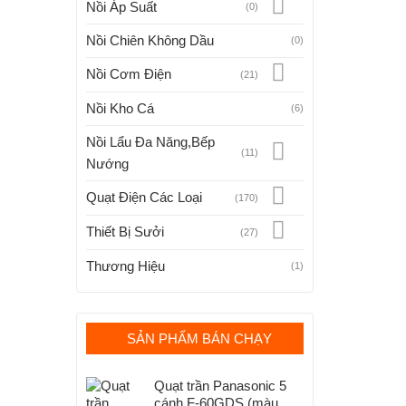
Nồi Áp Suất
(0)
Nồi Chiên Không Dầu
(0)
Nồi Cơm Điện
(21)
Nồi Kho Cá
(6)
Nồi Lẩu Đa Năng,Bếp
(11)
Nướng
Quạt Điện Các Loại
(170)
Thiết Bị Sưởi
(27)
Thương Hiệu
(1)
SẢN PHẨM BÁN CHẠY
Quạt trần Panasonic 5
cánh F-60GDS (màu