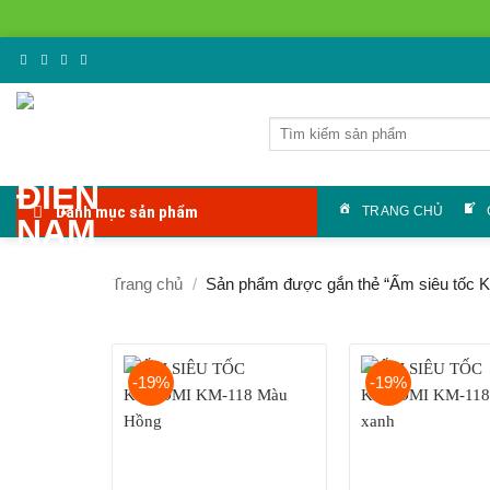
Bỏ
qua
nội
Tìm
dung
kiếm:
Danh mục sản phẩm
TRANG CHỦ
Trang chủ
/
Sản phẩm được gắn thẻ “Ấm siêu tốc 
-19%
-19%