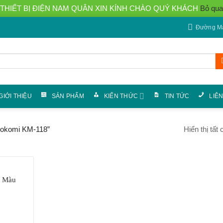
THIẾT BỊ ĐIỆN NAM QUÂN XIN KÍNH CHÀO QUÝ KHÁCH
Bỏ qua
Đường Má
GIỚI THIỆU
SẢN PHẨM
KIẾN THỨC
TIN TỨC
LIÊ
Hiển thị tất
Kokomi KM-118”