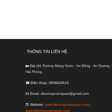
THÔNG TIN LIÊN HỆ
🏡 Địa chỉ:
Đường Máng Nước - An Đồng - An Dương -
Hải Phòng.
☎ Điện thoại: 0936624515
📧 Email:
dienmaynamquan@gmail.com
🌎 Website:
www.dienmaynamquan.com
|
www.dienmaynamquan.com