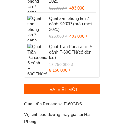
2025)
1.250.000 ₫.
Giá
Giá
493.000
₫
626.000
₫
gốc
hiện
Quạt sàn phong lan 7
là:
tại
cánh S400P (mẫu mới
626.000 ₫.
là:
2025)
493.000 ₫.
Giá
Giá
493.000
₫
626.000
₫
gốc
hiện
Quạt Trần Panasonic 5
là:
tại
cánh F-60GFN(có đèn
626.000 ₫.
là:
led)
493.000 ₫.
12.750.000
₫
Giá
Giá
8.150.000
₫
gốc
hiện
là:
tại
12.750.000 ₫.
là:
BÀI VIẾT MỚI
8.150.000 ₫.
Quạt trần Panasonic F-60GDS
Vệ sinh bảo dưỡng máy giặt tại Hải
Phòng