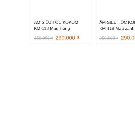
ẤM SIÊU TỐC KOKOMI
ẤM SIÊU TỐC KO
KM-118 Màu Hồng
KM-118 Màu xanh
Giá
Giá
Giá
290.000
₫
290.
359.000
₫
359.000
₫
gốc
hiện
gốc
là:
tại
là:
359.000 ₫.
là:
359.0
290.000 ₫.